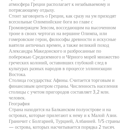
атмосфера Греции располагает к незабываемому и
потрясающему отдыху.
Стоит заговорить о Греции, как сразу на ум приходят
всесильные Олимпийские боги во главе с
Громовержцем Зевсом, восседающим на высоченном
троне в своих чертогах на вершине Олимпа, или
гомеровские герои, философы древности и искусные
ваятели античных времен, а также великий поход
Александра Македонского и разбросанные по
побережью Средиземного и Чёрного морей множество
греческих колоний, оставивших глубокий след в
культурах разных народов в процессе эллинизации
Востока.
Столица государства: Афины. Считается торговым и
финансовым центром страны. Численность населения
столицы с учетом пригородов составляет 3,2 млн.
человек.
География
Страна находится на Балканском полуострове и на
островах, которые прилегают к нему и к Малой Азии.
Граничит с Болгарией, Турцией, Албанией. 1/5 страны
— острова, которых насчитывается порядка 2 тысяч.