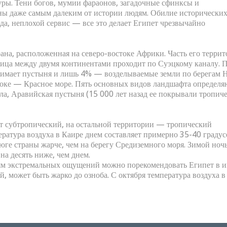
уры. Тени богов, мумии фараонов, загадочные сфинксы и
ны даже самым далеким от истории людям. Обилие исторически
да, неплохой сервис — все это делает Египет чрезвычайно
на, расположенная на северо-востоке Африки. Часть его терри
ница между двумя континентами проходит по Суэцкому каналу. 
анимает пустыня и лишь 4% — возделываемые земли по берегам 
стоке — Красное море. Пять основных видов ландшафта определя
ла, Аравийская пустыня (15 000 лет назад ее покрывали тропич
т субтропический, на остальной территории — тропический
ература воздуха в Каире днем составляет примерно 35-40 градус
а юге страны жарче, чем на берегу Средиземного моря. Зимой ноч
на десять ниже, чем днем.
лям экстремальных ощущений можно порекомендовать Египет в 
й, может быть жарко до озноба. С октября температура воздуха в