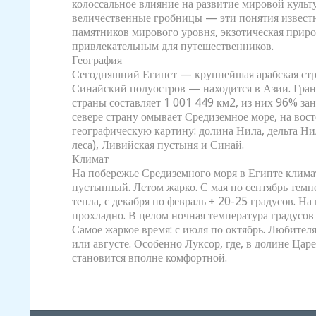
колоссальное влияние на развитие мировой культ
величественные гробницы — эти понятия извест
памятников мирового уровня, экзотическая приро
привлекательным для путешественников.
География
Сегодняшний Египет — крупнейшая арабская стра
Синайский полуостров — находится в Азии. Гра
страны составляет 1 001 449 км2, из них 96% з
севере страну омывает Средиземное море, на во
географическую картину: долина Нила, дельта Ни
леса), Ливийская пустыня и Синай.
Климат
На побережье Средиземного моря в Египте клима
пустынный. Летом жарко. С мая по сентябрь темп
тепла, с декабря по февраль + 20-25 градусов. Н
прохладно. В целом ночная температура градусов 
Самое жаркое время: с июля по октябрь. Любите
или августе. Особенно Луксор, где, в долине Царе
становится вполне комфортной.