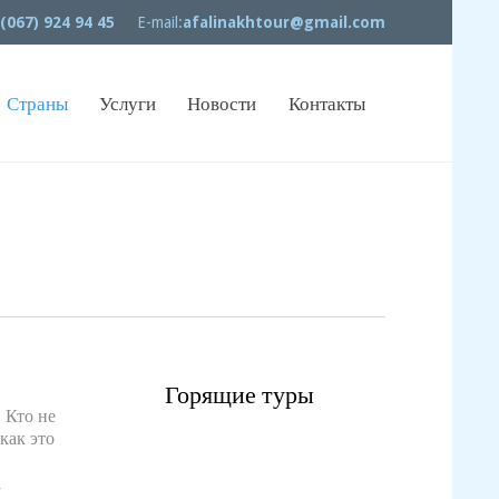
 (067) 924 94 45
E-mail:
afalinakhtour@gmail.com
Skip
Страны
Услуги
Новости
Контакты
to
content
Горящие туры
 Кто не
как это
а