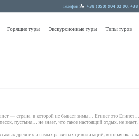
Телефон:

+38 (050) 904 02 90, +38
Горящие туры
Экскурсионные туры
Типы туров
гипет — страна, в которой не бывает зимы… Египет это Египет…
 песок, пустыня… не знает, что такое настоящий отдых, не знает, 
 самых древних и самых развитых цивилизаций, которая оказал